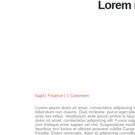
Lorem i
kapil
Finance
1 Comment
Lorem ipsum dolor sit amet, consectetur adipiscing eli
bibendum nec mauris. Duis molestie, purus eget place
ante nec tellus. Vestibulum ante ipsum primis in fauc
dolor sit amet, consectetur adipiscing elit. Fusce sagi
non tristique enim sapien vel nisl. Suspendisse vest
faucibus orci luctus et ultrices posuere cubilia Cu
fringilla. Etiam venenatis, diam id adipiscing convallis