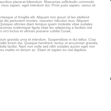
ed faucibus placerat bibendum. Maecenas sollicitudin commodo
 risus sapien, eget interdum dui. Proin justo sapien, varius sit
ntesque ut fringilla elit. Aliquam non ipsum id leo eleifend
nis dis parturient montes, nascetur ridiculus mus. Aliquam
 Quisque ultricies diam tempus quam molestie vitae sodales
nas scelerisque ligula vitae leo adipiscing a facilisis nisl
 orci luctus et ultrices posuere cubilia Curae;
tium gravida urna et interdum. Suspendisse in dui tellus. Cras
nvallis lorem dui. Quisque hendrerit, lectus ut accumsan gravida,
 Nulla facilisi. Nam non nulla sed nibh sodales auctor eget non
 eu mattis mi dictum ac. Etiam et sapien eu nisl dapibus