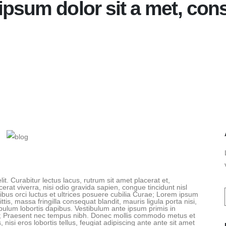
psum dolor sit a met, con
t. Curabitur lectus lacus, rutrum sit amet placerat et,
rat viverra, nisi odio gravida sapien, congue tincidunt nisl
ibus orci luctus et ultrices posuere cubilia Curae; Lorem ipsum
ttis, massa fringilla consequat blandit, mauris ligula porta nisi,
ibulum lobortis dapibus. Vestibulum ante ipsum primis in
rae; Praesent nec tempus nibh. Donec mollis commodo metus et
, nisi eros lobortis tellus, feugiat adipiscing ante ante sit amet