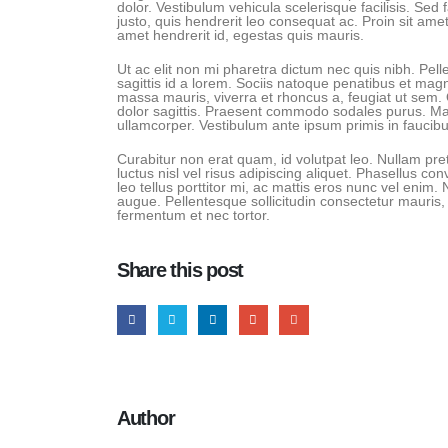
dolor. Vestibulum vehicula scelerisque facilisis. S
justo, quis hendrerit leo consequat ac. Proin sit amet
amet hendrerit id, egestas quis mauris.
Ut ac elit non mi pharetra dictum nec quis nibh. Pelle
sagittis id a lorem. Sociis natoque penatibus et mag
massa mauris, viverra et rhoncus a, feugiat ut sem.
dolor sagittis. Praesent commodo sodales purus. Maece
ullamcorper. Vestibulum ante ipsum primis in faucibus
Curabitur non erat quam, id volutpat leo. Nullam pre
luctus nisl vel risus adipiscing aliquet. Phasellus co
leo tellus porttitor mi, ac mattis eros nunc vel enim.
augue. Pellentesque sollicitudin consectetur mauris,
fermentum et nec tortor.
Share this post
Author